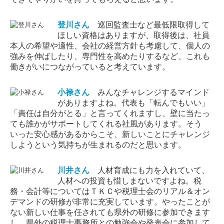
登川
さん
巡回監査士など最低限取得して
ほしい資格はありますが、取得後は、社員
本人の希望や適性、会社の経営方針も考慮して、個人の
強みを伸ばしたり、専門性を高めたりするなど、これも
働きがいにつながっていると考えています。
小禄
さん
みんなチャレンジするマインド
がありますよね。代表も「転んでもいい」
「責任は自分がとる」と言ってくれますし、壁に当たっ
ても誰かがサポートしてくれる社風があります。そう
いった安心感があるからこそ、新しいことにチャレンジ
しようという気持ちが生まれるのだと思います。
川井
さん
人材育成にも力を入れていて、
人材への投資も惜しまないですよね。税
務・会計等についてはＴＫＣや税理士会のリアル＆オン
デマンドの研修が非常に充実しています。やったことが
ない新しい仕事を任されても県外の研修に参加できます
し、県外の税理士事務所との勉強会や発表会に参加して