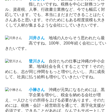
指したいですね。税務を中心に財務コンサ
ル、資産税、人事、行政書士業務など、今でも幅広く対
応しています。でも、本当にまだまだできることはたく
さんあると思います。そのためにもある程度規模も大き
くして人材が集まるような会社にしていきたいです。
川井
さん
地域の人からそう思われたら最
高ですね。100年、200年続く会社にしてい
きたいです。
登川
さん
自分たちの仕事は沖縄の中小企
業、地域社会を良くすることです！そのた
めにも、志が同じ仲間をもっと増やしたいし、共に成長
して、社員に払う給料も増やしていきたいですね。
小禄
さん
沖縄が元気になるためには、黒
字企業を増やし、税金を納める会社が増
え、一人ひとりの所得を上げる必要があります。そのた
めには、税務・会計・経営助言を通じて、黒字化支援が
必須です。できることがあれば、なんでもサポートして