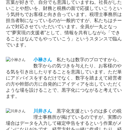
言葉が好きで、自分でも意識していますね。社長がした
いことや想いを、財務と税務の面で応援していこうとい
う気持ちでお客様と向き合っています。税理士事務所は
担当者制になっているのが一般的ですが、私たちはチー
ムで対応させていただいています。全員が一丸となっ
て“夢実現の支援者”として、情報を共有しながら「でき
ることはなんでもやっていこう」というスタンスで臨ん
でいます。
小禄
さん
私たちは数字のプロですから、
数字からの気づきを与えたり、お客様のや
る気を引き出したりすることを意識しています。ただ単
にアドバイスをするだけでなく、数字を踏まえて経営者
の方や幹部の方に自発的にアイディアを出していただく
ような場を設けることで、黒字化につながると考えてい
ます。
川井
さん
黒字化支援というのは多くの税
理士事務所が掲げているのですが、実際の
場合はデータを入力して確定申告をするという作業がメ
インになりがちです。経営方針を一緒に作成したり、経