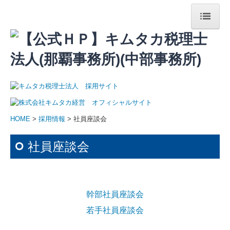
HOME
キムタカグループについて
法人案内
経営理念
HOME
>
採用情報
> 社員座談会
代表紹介
社員座談会
スタッフ紹介
アクセス
幹部社員座談会
最新のセミナー情報
若手社員座談会
個人情報保護方針