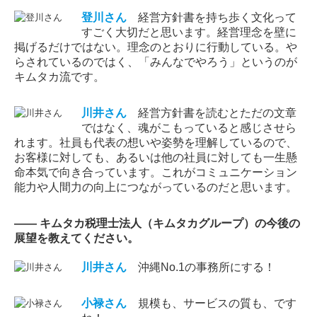
登川
さん
経営方針書を持ち歩く文化って
すごく大切だと思います。経営理念を壁に
掲げるだけではない。理念のとおりに行動している。や
らされているのではく、「みんなでやろう」というのが
キムタカ流です。
川井
さん
経営方針書を読むとただの文章
ではなく、魂がこもっていると感じさせら
れます。社員も代表の想いや姿勢を理解しているので、
お客様に対しても、あるいは他の社員に対しても一生懸
命本気で向き合っています。これがコミュニケーション
能力や人間力の向上につながっているのだと思います。
―― キムタカ税理士法人（キムタカグループ）の今後の
展望を教えてください。
川井
さん
沖縄No.1の事務所にする！
小禄
さん
規模も、サービスの質も、です