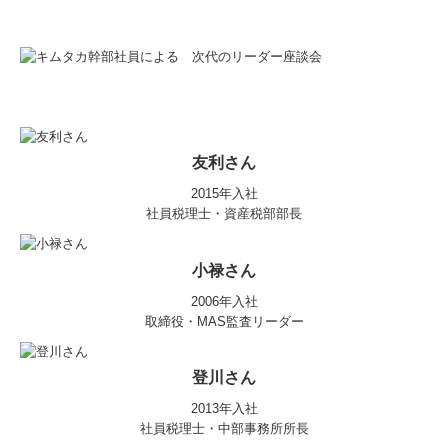
サービス案内
法人のお客様
個人のお客様
病院・診療所のお客様
友利さん
創業をお考えのお客様
2015年入社
社員税理士・
資産税部部長
税理士変更を検討中の方
小禄さん
料金案内
2006年入社
採用情報
取締役・MAS監査リーダー
社員座談会
登川さん
お問合わせ
2013年入社
社員税理士・中部事務所所長