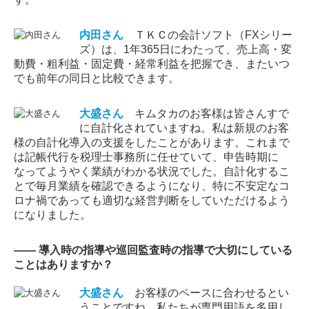
内田
さん
ＴＫＣの会計ソフト（FXシリー
ズ）は、1年365日にわたって、売上高・変
動費・粗利益・固定費・経常利益を把握でき、またいつ
でも前年の同日と比較できます。
大盛
さん
キムタカのお客様は皆さんすで
に自計化されていますね。私は新規のお客
様の自計化導入の支援をしたことがあります。これまで
は記帳代行を税理士事務所に任せていて、申告時期に
なってようやく業績がわかる状況でした。自計化するこ
とで毎月業績を確認できるようになり、特に不安定なコ
ロナ禍であっても適切な経営判断をしていただけるよう
になりました。
―― 導入時の指導や巡回監査時の指導で大切にしている
ことはありますか？
大盛
さん
お客様のペースに合わせるとい
うことですね。私たちが専門用語を多用し