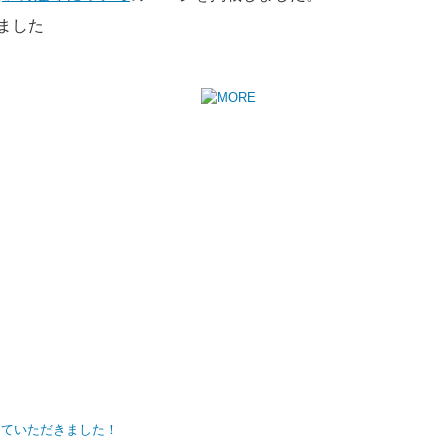
)
」の遵守について
の
ページを掲載しました。
新しました。
6（月）開催
相続・生前贈与セミナー（暦年贈与・相続時精算課税制度）
新しました。
料
相続・生前贈与セミナー（暦年贈与・相続時精算課税制度）
新しました。
登記申請の義務化などなど、相続に関する最新セミナー』のご案内
)
」の遵守について
の
ページを掲載しました。
ました