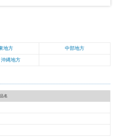
東地方
中部地方
・沖縄地方
品名