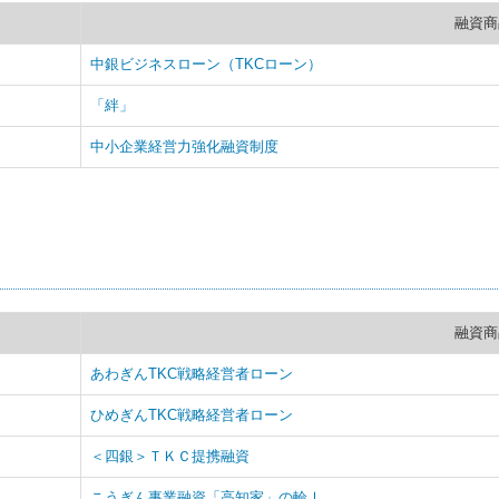
融資商
中銀ビジネスローン（TKCローン）
「絆」
中小企業経営力強化融資制度
融資商
あわぎんTKC戦略経営者ローン
ひめぎんTKC戦略経営者ローン
＜四銀＞ＴＫＣ提携融資
こうぎん事業融資「高知家」の輪Ⅰ