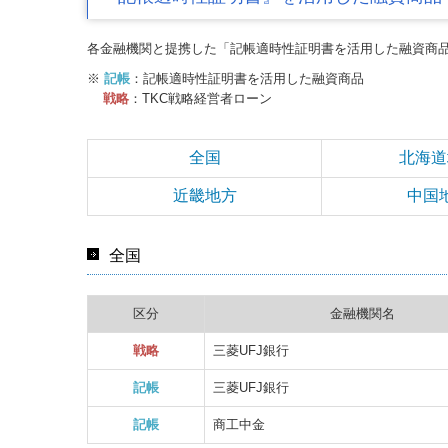
各金融機関と提携した「記帳適時性証明書を活用した融資商品
※
記帳
：記帳適時性証明書を活用した融資商品
戦略
：TKC戦略経営者ローン
全国
北海道
近畿地方
中国
全国
区分
金融機関名
戦略
三菱UFJ銀行
記帳
三菱UFJ銀行
記帳
商工中金