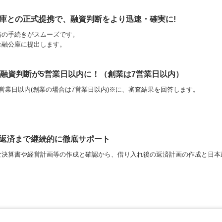
庫との正式提携
で、融資判断をより迅速・確実に!
請の手続きがスムーズです。
金融公庫に提出します。
る融資判断が5営業日以内に！（創業は7営業日以内）
営業日以内(創業の場合は7営業日以内)※に、審査結果を回答します。
。
返済まで継続的に徹底サポート
な決算書や経営計画等の作成と確認から、借り入れ後の返済計画の作成と日本