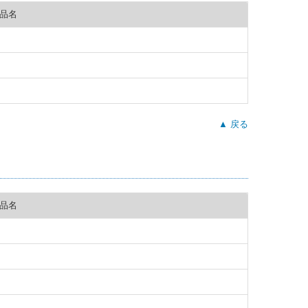
品名
▲ 戻る
品名