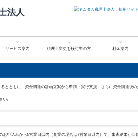
サービス案内
税理士変更を検討中の方
料金案内
病院・診療所のお客様
創業をお考えのお客様
法人のお客様
個人のお客様
するとともに、資金調達の計画立案から申請・実行支援、さらに資金調達後の
さい｡
のお申込みから5営業日以内（創業の場合は7営業日以内）で、審査結果が回答