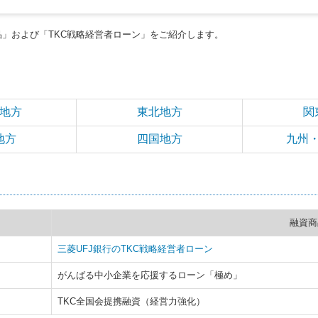
」および「TKC戦略経営者ローン」をご紹介します。
地方
東北地方
関
地方
四国地方
九州
融資商
三菱UFJ銀行のTKC戦略経営者ローン
がんばる中小企業を応援するローン「極め」
TKC全国会提携融資（経営力強化）