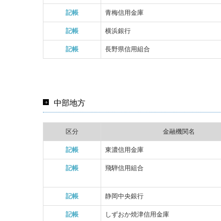
記帳
青梅信用金庫
記帳
横浜銀行
記帳
長野県信用組合
中部地方
区分
金融機関名
記帳
東濃信用金庫
記帳
飛騨信用組合
記帳
静岡中央銀行
記帳
しずおか焼津信用金庫