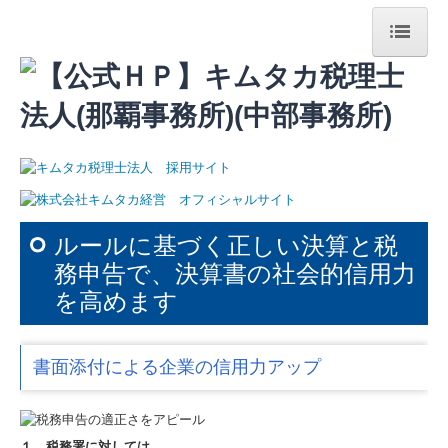
HOME
キムタカグループについて
法人案内
経営理念
ルールに基づく正しい決算と税
代表紹介
務申告で、決算書の社会的信用力
スタッフ紹介
を高めます
アクセス
書面添付による企業の信用力アップ
最新のセミナー情報
個人情報保護方針
１．税務署に対しては…