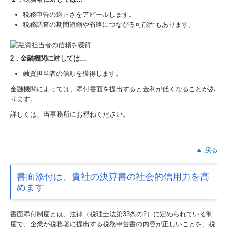
サービス案内
税務申告の適正さをアピールします。
税務調査の期間短縮や省略につながる可能性もあります。
法人のお客様
個人のお客様
2．金融機関に対しては…
融資担当者の信頼を獲得します。
病院・診療所のお客様
金融機関によっては、添付書面を提出すると金利が低くなることがあ
創業をお考えのお客様
ります。
詳しくは、当事務所にお尋ねください。
税理士変更を検討中の方
料金案内
▲ 戻る
採用情報
書面添付は、貴社の決算書の社会的信用力を高
社員座談会
めます
お問合わせ
書面添付制度とは、法律（税理士法第33条の2）に定められている制
度で、企業が税務署に提出する税務申告書の内容が正しいことを、税