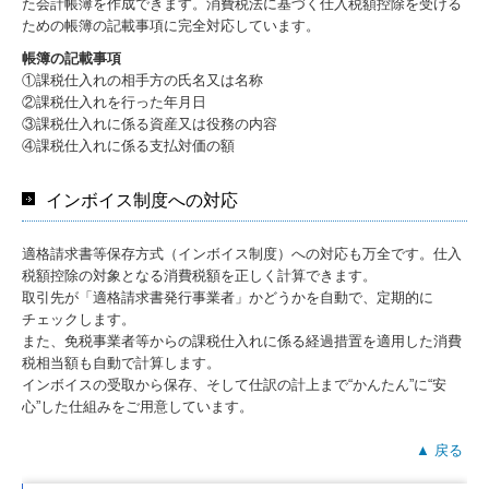
た会計帳簿を作成できます。消費税法に基づく仕入税額控除を受ける
ための帳簿の記載事項に完全対応しています。
帳簿の記載事項
①課税仕入れの相手方の氏名又は名称
②課税仕入れを行った年月日
③課税仕入れに係る資産又は役務の内容
④課税仕入れに係る支払対価の額
インボイス制度への対応
適格請求書等保存方式（インボイス制度）への対応も万全です。仕入
税額控除の対象となる消費税額を正しく計算できます。
取引先が「適格請求書発行事業者」かどうかを自動で、定期的に
チェックします。
また、免税事業者等からの課税仕入れに係る経過措置を適用した消費
税相当額も自動で計算します。
インボイスの受取から保存、そして仕訳の計上まで“かんたん”に“安
心”した仕組みをご用意しています。
▲ 戻る